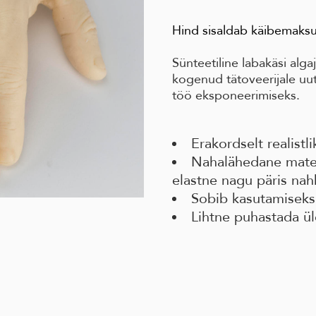
Hind sisaldab käibemaksu
Sünteetiline labakäsi alga
kogenud tätoveerijale uu
töö eksponeerimiseks.
Erakordselt realistl
Nahalähedane materj
elastne nagu päris nah
Sobib kasutamiseks 
Lihtne puhastada üle