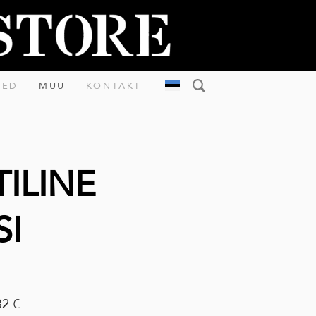
MED
MUU
KONTAKT
ILINE
SI
32 €