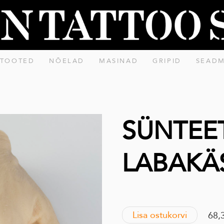
 TOOTED
NÕELAD
MASINAD
GRIPID
SEAD
SÜNTEET
LABAKÄ
Lisa ostukorvi
68,