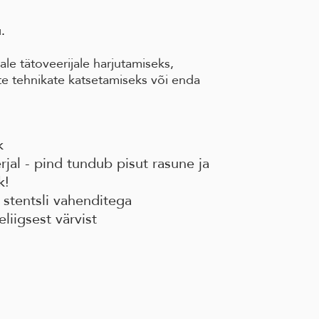
.
jale tätoveerijale harjutamiseks,
te tehnikate katsetamiseks või enda
ik
al - pind tundub pisut rasune ja
k!
stentsli vahenditega
liigsest värvist