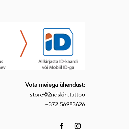
Võta meiega ühendust
:
store@2ndskin.tattoo
+372 56983626