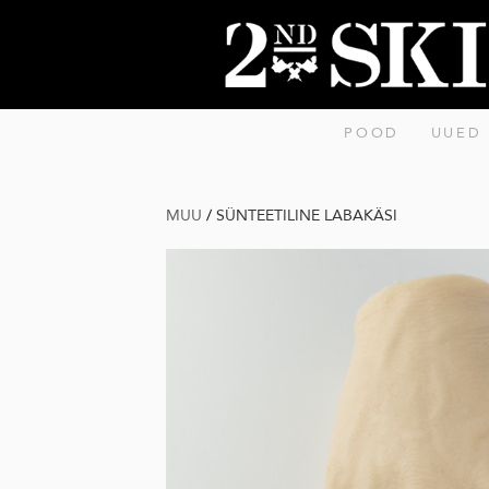
POOD
UUED
MUU
/
SÜNTEETILINE LABAKÄSI