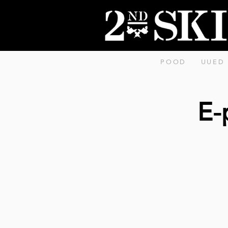
POOD
UUED
E-