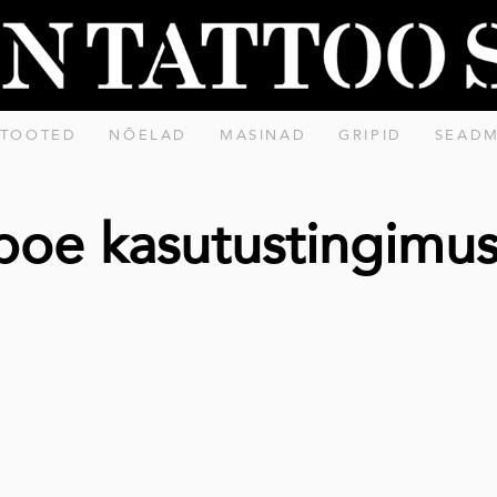
 TOOTED
NÕELAD
MASINAD
GRIPID
SEAD
poe kasutustingimu