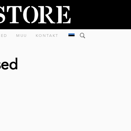
MED
MUU
KONTAKT
sed