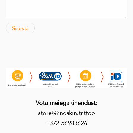
Võta meiega ühendust
:
store@2ndskin.tattoo
+372 56983626