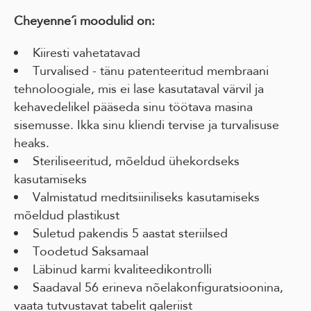
Cheyenne´i moodulid on:
Kiiresti vahetatavad
Turvalised - tänu patenteeritud membraani
tehnoloogiale, mis ei lase kasutataval värvil ja
kehavedelikel pääseda sinu töötava masina
sisemusse. Ikka sinu kliendi tervise ja turvalisuse
heaks.
Steriliseeritud, mõeldud ühekordseks
kasutamiseks
Valmistatud meditsiiniliseks kasutamiseks
mõeldud plastikust
Suletud pakendis 5 aastat steriilsed
Toodetud Saksamaal
Läbinud karmi kvaliteedikontrolli
Saadaval 56 erineva nõelakonfiguratsioonina,
vaata tutvustavat tabelit galeriist