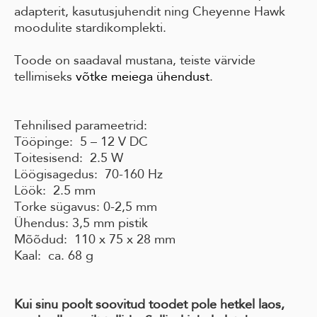
adapterit, kasutusjuhendit ning Cheyenne Hawk
moodulite stardikomplekti.
Toode on saadaval mustana, teiste värvide
tellimiseks
võtke meiega ühendust
.
Tehnilised parameetrid:
Tööpinge: 5 – 12 V DC
Toitesisend: 2.5 W
Löögisagedus: 70-160 Hz
Löök: 2.5 mm
Torke sügavus: 0-2,5 mm
Ühendus: 3,5 mm pistik
Mõõdud: 110 x 75 x 28 mm
Kaal: ca. 68 g
Kui sinu poolt soovitud toodet pole hetkel laos,