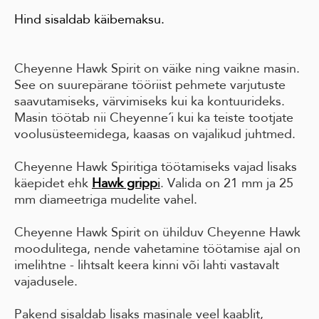
Hind sisaldab käibemaksu.
Cheyenne Hawk Spirit on väike ning vaikne masin.
See on suurepärane tööriist pehmete varjutuste
saavutamiseks, värvimiseks kui ka kontuurideks.
Masin töötab nii Cheyenne´i kui ka teiste tootjate
voolusüsteemidega, kaasas on vajalikud juhtmed.
Cheyenne Hawk Spiritiga töötamiseks vajad lisaks
käepidet ehk
Hawk gripp
i
. Valida on 21 mm ja 25
mm diameetriga mudelite vahel.
Cheyenne Hawk Spirit on ühilduv Cheyenne Hawk
moodulitega, nende vahetamine töötamise ajal on
imelihtne - lihtsalt keera kinni või lahti vastavalt
vajadusele.
Pakend sisaldab lisaks masinale veel kaablit,