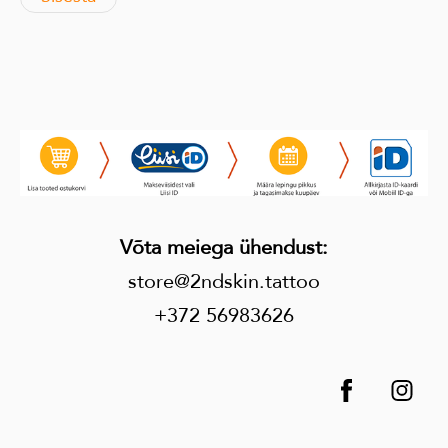
Võta meiega ühendust
:
store@2ndskin.tattoo
+372 56983626