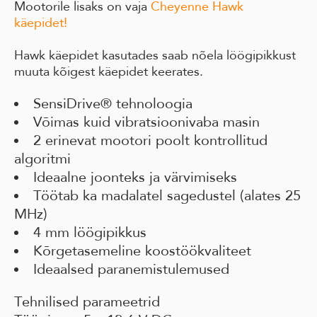
Mootorile lisaks on vaja
Cheyenne Hawk
käepidet!
Hawk käepidet kasutades saab nõela löögipikkust
muuta kõigest käepidet keerates.
SensiDrive® tehnoloogia
Võimas kuid vibratsioonivaba masin
2 erinevat mootori poolt kontrollitud
algoritmi
Ideaalne joonteks ja värvimiseks
Töötab ka madalatel sagedustel (alates 25
MHz)
4 mm löögipikkus
Kõrgetasemeline koostöökvaliteet
Ideaalsed paranemistulemused
Tehnilised parameetrid