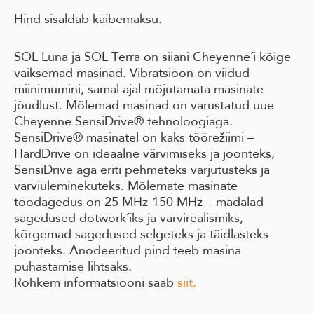
Hind sisaldab käibemaksu.
SOL Luna ja SOL Terra on siiani Cheyenne´i kõige
vaiksemad masinad. Vibratsioon on viidud
miinimumini, samal ajal mõjutamata masinate
jõudlust. Mõlemad masinad on varustatud uue
Cheyenne SensiDrive® tehnoloogiaga.
SensiDrive® masinatel on kaks töörežiimi –
HardDrive on ideaalne värvimiseks ja joonteks,
SensiDrive aga eriti pehmeteks varjutusteks ja
värviüleminekuteks. Mõlemate masinate
töödagedus on 25 MHz-150 MHz – madalad
sagedused dotwork´iks ja värvirealismiks,
kõrgemad sagedused selgeteks ja täidlasteks
joonteks. Anodeeritud pind teeb masina
puhastamise lihtsaks.
Rohkem informatsiooni saab
siit.