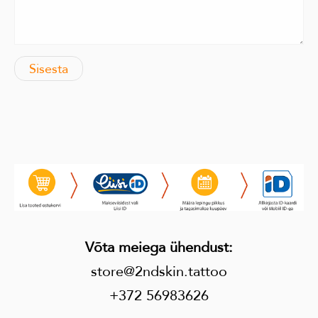
Võta meiega ühendust
:
store@2ndskin.tattoo
+372 56983626