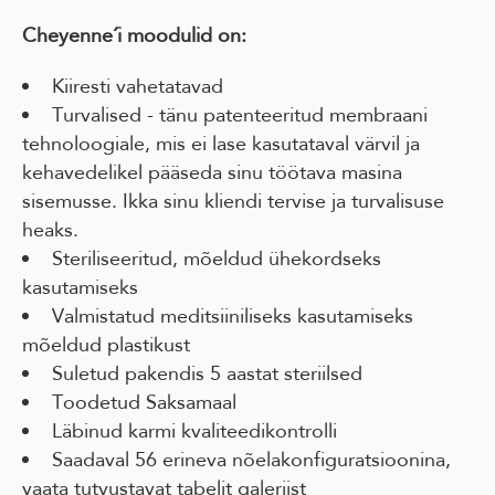
Cheyenne´i moodulid on:
Kiiresti vahetatavad
Turvalised - tänu patenteeritud membraani
tehnoloogiale, mis ei lase kasutataval värvil ja
kehavedelikel pääseda sinu töötava masina
sisemusse. Ikka sinu kliendi tervise ja turvalisuse
heaks.
Steriliseeritud, mõeldud ühekordseks
kasutamiseks
Valmistatud meditsiiniliseks kasutamiseks
mõeldud plastikust
Suletud pakendis 5 aastat steriilsed
Toodetud Saksamaal
Läbinud karmi kvaliteedikontrolli
Saadaval 56 erineva nõelakonfiguratsioonina,
vaata tutvustavat tabelit galeriist