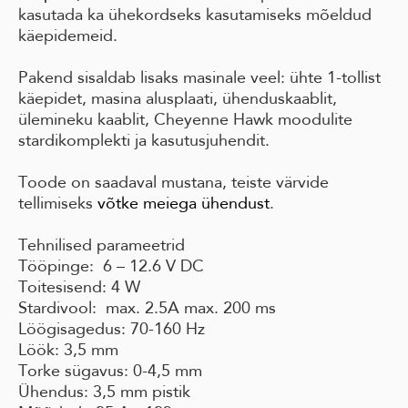
kasutada ka ühekordseks kasutamiseks mõeldud
käepidemeid.
Pakend sisaldab lisaks masinale veel: ühte 1-tollist
käepidet, masina alusplaati, ühenduskaablit,
ülemineku kaablit, Cheyenne Hawk moodulite
stardikomplekti ja kasutusjuhendit.
Toode on saadaval mustana, teiste värvide
tellimiseks
võtke meiega ühendust
.
Tehnilised parameetrid
Tööpinge: 6 – 12.6 V DC
Toitesisend: 4 W
Stardivool: max. 2.5A max. 200 ms
Löögisagedus: 70-160 Hz
Löök: 3,5 mm
Torke sügavus: 0-4,5 mm
Ühendus: 3,5 mm pistik