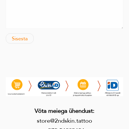
Võta meiega ühendust
:
store@2ndskin.tattoo