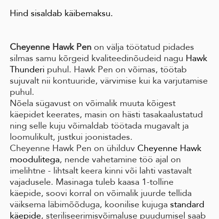
Hind sisaldab käibemaksu.
Cheyenne Hawk Pen
on välja töötatud pidades
silmas samu kõrgeid kvaliteedinõudeid nagu
Hawk
Thunderi
puhul. Hawk Pen on võimas, töötab
sujuvalt nii kontuuride, värvimise kui ka varjutamise
puhul.
Nõela sügavust on võimalik muuta kõigest
käepidet keerates, masin on hästi tasakaalustatud
ning selle kuju võimaldab töötada mugavalt ja
loomulikult, justkui joonistades.
Cheyenne Hawk Pen on ühilduv
Cheyenne Hawk
moodulitega
, nende vahetamine töö ajal on
imelihtne - lihtsalt keera kinni või lahti vastavalt
vajadusele. Masinaga tuleb kaasa 1-tolline
käepide, soovi korral on võimalik juurde tellida
väiksema läbimõõduga, koonilise kujuga
standard
käepide
, steriliseerimisvõimaluse puudumisel saab